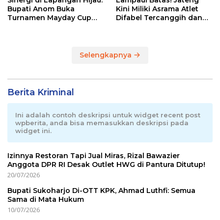
Sinergi di Lapangan Hijau:
Lampaui Batas! Jateng
Bupati Anom Buka
Kini Miliki Asrama Atlet
Turnamen Mayday Cup
Difabel Tercanggih dan
2026
Terpadu di RI
Selengkapnya
Berita Kriminal
Ini adalah contoh deskripsi untuk widget recent post
wpberita, anda bisa memasukkan deskripsi pada
widget ini.
Izinnya Restoran Tapi Jual Miras, Rizal Bawazier
Anggota DPR RI Desak Outlet HWG di Pantura Ditutup!
20/07/2026
Bupati Sukoharjo Di-OTT KPK, Ahmad Luthfi: Semua
Sama di Mata Hukum
10/07/2026