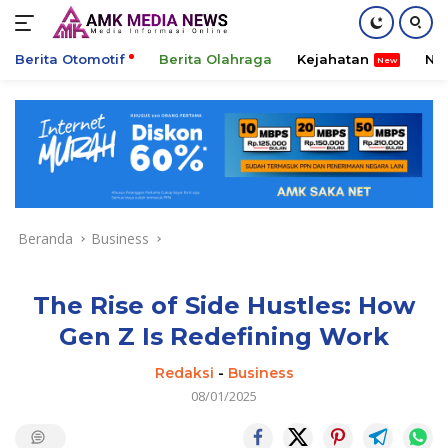
Berita Otomotif
Berita Olahraga
Kejahatan
Ni
Langsung
ke
konten
Beranda
Business
The Rise of Side Hustles: How
Gen Z Is Redefining Work
Redaksi
-
Business
08/01/2025