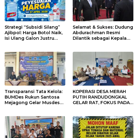
Strategi “Subsidi Silang”
Selamat & Sukses: Dudung
Ajibpol: Harga Botol Naik,
Abdurachman Resmi
Isi Ulang Galon Justru
Dilantik sebagai Kepala
Murah!
Staf Kepresidenan
Transparansi Tata Kelola:
KOPERASI DESA MERAH
BUMDes Rukun Santosa
PUTIH RANDUDONGKAL
Mejagong Gelar Musdes
GELAR RAT, FOKUS PADA
Pertanggungjawaban
DIGITALISASI DAN
Tahun Buku 2025
PENGUATAN USAHA