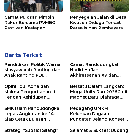
Camat Pulosari Pimpin
Penyegelan Jalan di Desa
Rakor Bersama PVMBG,
Kwasen Diduga Terkait
Pastikan Kesiapan
Perselisihan Pembayaran
Mitigasi Gunung Slamet
Proyek
Berita Terkait
Pendidikan Politik Warnai
Camat Randudongkal
Musyawarah Ranting dan
Hadiri Haflah
Anak Ranting PDI
Akhirussanah XV dan
Perjuangan Serentak se-
Khotmil Qur’an PPTQ Al
Kecamatan Belik
Mujaddid
Opini: Idul Adha dan
Bersatu Dalam Langkah:
Makna Pengorbanan di
Moga Unity Run 2026 Jadi
Tengah Kehidupan
Magnet Baru Olahraga
Modern
Pemalang
SMK Islam Randudongkal
Pedagang UMKM
Lepas Angkatan ke-14:
Keluhkan Dugaan
Siap Cetak Lulusan
Pungutan Jelang Konser
Unggul Berstandar
Gema Merah Putih di
Industri
Randudongkal
Strategi “Subsidi Silang”
Selamat & Sukses: Dudung