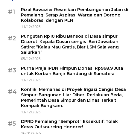
Rizal Bawazier Resmikan Pembangunan Jalan di
#1
Pemalang, Serap Aspirasi Warga dan Dorong
Kolaborasi dengan PLN
11/12/2025
Pungutan Rp10 Ribu Bansos di Desa simpur
#2
Disorot, Kepala Dusun cengis Beri Jawaban
Satire: “Kalau Mau Gratis, Biar LSM Saja yang
Salurkan”
05/12/2025
Purna Praja IPDN Himpun Donasi Rp968,9 Juta
#3
untuk Korban Banjir Bandang di Sumatera
13/12/2025
Konflik Memanas di Proyek Irigasi Cengis Desa
#4
Simpur: Bangunan Liar Diberi Perlakuan Beda,
Pemerintah Desa Simpur dan Dinas Terkait
Kompak Bungkam.
13/12/2025
DPRD Pemalang “Semprot” Eksekutif: Tolak
#5
Keras Outsourcing Honorer!
16/01/2026