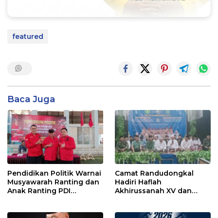
featured
Baca Juga
Pendidikan Politik Warnai
Camat Randudongkal
Musyawarah Ranting dan
Hadiri Haflah
Anak Ranting PDI
Akhirussanah XV dan
Perjuangan Serentak se-
Khotmil Qur’an PPTQ Al
Kecamatan Belik
Mujaddid