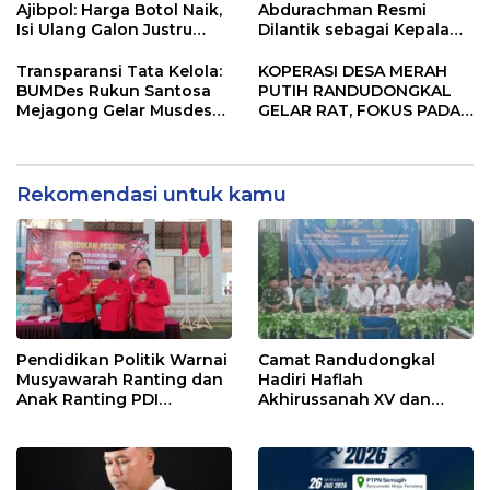
Ajibpol: Harga Botol Naik,
Abdurachman Resmi
Isi Ulang Galon Justru
Dilantik sebagai Kepala
Murah!
Staf Kepresidenan
Transparansi Tata Kelola:
KOPERASI DESA MERAH
BUMDes Rukun Santosa
PUTIH RANDUDONGKAL
Mejagong Gelar Musdes
GELAR RAT, FOKUS PADA
Pertanggungjawaban
DIGITALISASI DAN
Tahun Buku 2025
PENGUATAN USAHA
Rekomendasi untuk kamu
Pendidikan Politik Warnai
Camat Randudongkal
Musyawarah Ranting dan
Hadiri Haflah
Anak Ranting PDI
Akhirussanah XV dan
Perjuangan Serentak se-
Khotmil Qur’an PPTQ Al
Kecamatan Belik
Mujaddid