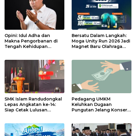
Opini: Idul Adha dan
Bersatu Dalam Langkah:
Makna Pengorbanan di
Moga Unity Run 2026 Jadi
Tengah Kehidupan
Magnet Baru Olahraga
Modern
Pemalang
SMK Islam Randudongkal
Pedagang UMKM
Lepas Angkatan ke-14:
Keluhkan Dugaan
Siap Cetak Lulusan
Pungutan Jelang Konser
Unggul Berstandar
Gema Merah Putih di
Industri
Randudongkal