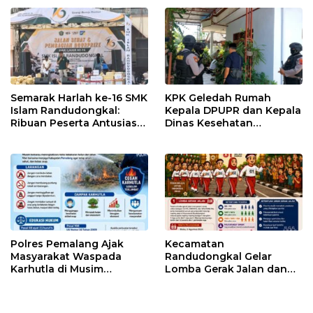
Semarak Harlah ke-16 SMK
KPK Geledah Rumah
Islam Randudongkal:
Kepala DPUPR dan Kepala
Ribuan Peserta Antusias
Dinas Kesehatan
Ikuti Jalan Sehat
Pemalang
Berhadiah Motor
Polres Pemalang Ajak
Kecamatan
Masyarakat Waspada
Randudongkal Gelar
Karhutla di Musim
Lomba Gerak Jalan dan
Kemarau
Gobak Sodor Meriahkan
HUT RI ke-81