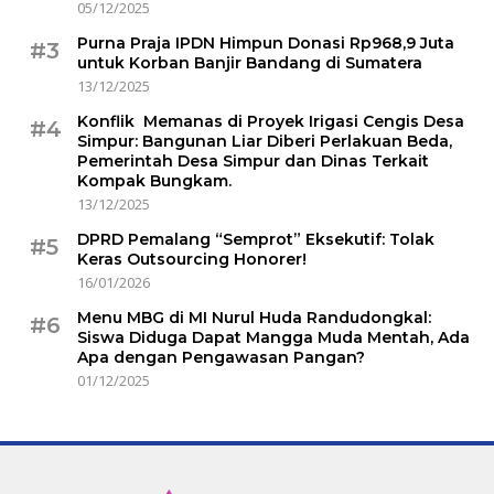
05/12/2025
Purna Praja IPDN Himpun Donasi Rp968,9 Juta
#3
untuk Korban Banjir Bandang di Sumatera
13/12/2025
Konflik Memanas di Proyek Irigasi Cengis Desa
#4
Simpur: Bangunan Liar Diberi Perlakuan Beda,
Pemerintah Desa Simpur dan Dinas Terkait
Kompak Bungkam.
13/12/2025
DPRD Pemalang “Semprot” Eksekutif: Tolak
#5
Keras Outsourcing Honorer!
16/01/2026
Menu MBG di MI Nurul Huda Randudongkal:
#6
Siswa Diduga Dapat Mangga Muda Mentah, Ada
Apa dengan Pengawasan Pangan?
01/12/2025