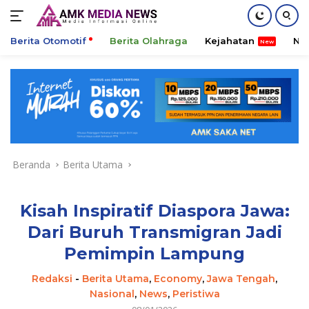
Berita Otomotif
Berita Olahraga
Kejahatan
Ni
Langsung
ke
konten
Beranda
Berita Utama
Kisah Inspiratif Diaspora Jawa:
Dari Buruh Transmigran Jadi
Pemimpin Lampung
Redaksi
-
Berita Utama
,
Economy
,
Jawa Tengah
,
Nasional
,
News
,
Peristiwa