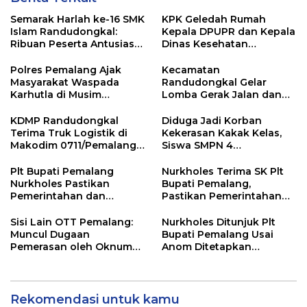
Semarak Harlah ke-16 SMK
KPK Geledah Rumah
Islam Randudongkal:
Kepala DPUPR dan Kepala
Ribuan Peserta Antusias
Dinas Kesehatan
Ikuti Jalan Sehat
Pemalang
Berhadiah Motor
Polres Pemalang Ajak
Kecamatan
Masyarakat Waspada
Randudongkal Gelar
Karhutla di Musim
Lomba Gerak Jalan dan
Kemarau
Gobak Sodor Meriahkan
HUT RI ke-81
KDMP Randudongkal
Diduga Jadi Korban
Terima Truk Logistik di
Kekerasan Kakak Kelas,
Makodim 0711/Pemalang
Siswa SMPN 4
untuk Perkuat Distribusi
Randudongkal Meninggal
Desa
Dunia
Plt Bupati Pemalang
Nurkholes Terima SK Plt
Nurkholes Pastikan
Bupati Pemalang,
Pemerintahan dan
Pastikan Pemerintahan
Pelayanan Publik Tetap
Tetap Berjalan
Berjalan
Sisi Lain OTT Pemalang:
Nurkholes Ditunjuk Plt
Muncul Dugaan
Bupati Pemalang Usai
Pemerasan oleh Oknum
Anom Ditetapkan
Pegawai KPK
Tersangka KPK
Rekomendasi untuk kamu