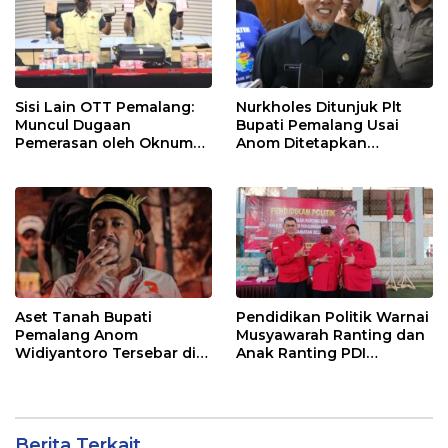
Sisi Lain OTT Pemalang:
Nurkholes Ditunjuk Plt
Muncul Dugaan
Bupati Pemalang Usai
Pemerasan oleh Oknum
Anom Ditetapkan
Pegawai KPK
Tersangka KPK
Aset Tanah Bupati
Pendidikan Politik Warnai
Pemalang Anom
Musyawarah Ranting dan
Widiyantoro Tersebar di
Anak Ranting PDI
Jawa dan Bali, Jadi
Perjuangan Serentak se-
Sorotan Usai OTT KPK
Kecamatan Belik
Berita Terkait