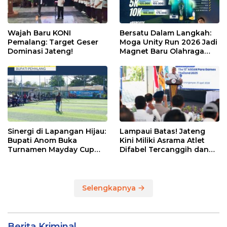
Wajah Baru KONI
Bersatu Dalam Langkah:
Pemalang: Target Geser
Moga Unity Run 2026 Jadi
Dominasi Jateng!
Magnet Baru Olahraga
Pemalang
Sinergi di Lapangan Hijau:
Lampaui Batas! Jateng
Bupati Anom Buka
Kini Miliki Asrama Atlet
Turnamen Mayday Cup
Difabel Tercanggih dan
2026
Terpadu di RI
Selengkapnya
Berita Kriminal