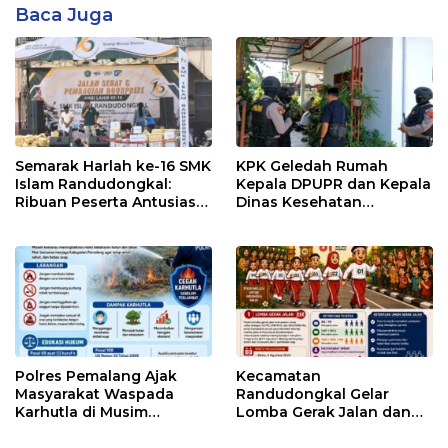
Baca Juga
Semarak Harlah ke-16 SMK
KPK Geledah Rumah
Islam Randudongkal:
Kepala DPUPR dan Kepala
Ribuan Peserta Antusias
Dinas Kesehatan
Ikuti Jalan Sehat
Pemalang
Berhadiah Motor
Polres Pemalang Ajak
Kecamatan
Masyarakat Waspada
Randudongkal Gelar
Karhutla di Musim
Lomba Gerak Jalan dan
Kemarau
Gobak Sodor Meriahkan
HUT RI ke-81