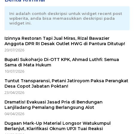
Ini adalah contoh deskripsi untuk widget recent post
wpberita, anda bisa memasukkan deskripsi pada
widget ini.
Izinnya Restoran Tapi Jual Miras, Rizal Bawazier
Anggota DPR RI Desak Outlet HWG di Pantura Ditutup!
20/07/2026
Bupati Sukoharjo Di-OTT KPK, Ahmad Luthfi: Semua
Sama di Mata Hukum
10/07/2026
Tuntut Transparansi, Petani Jatiroyom Paksa Perangkat
Desa Copot Jabatan Poktan!
23/04/2026
Dramatis! Evakuasi Jasad Pria di Bendungan
Lanjiladang Pemalang Berlangsung Alot
04/04/2026
Dugaan Mark-Up Material Longsor Watukumpul
Berlanjut, Klarifikasi Oknum UPJI Tuai Reaksi