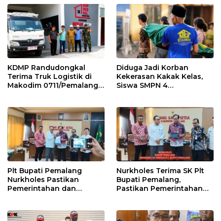
KDMP Randudongkal
Diduga Jadi Korban
Terima Truk Logistik di
Kekerasan Kakak Kelas,
Makodim 0711/Pemalang
Siswa SMPN 4
untuk Perkuat Distribusi
Randudongkal Meninggal
Desa
Dunia
Plt Bupati Pemalang
Nurkholes Terima SK Plt
Nurkholes Pastikan
Bupati Pemalang,
Pemerintahan dan
Pastikan Pemerintahan
Pelayanan Publik Tetap
Tetap Berjalan
Berjalan