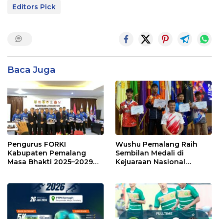
Editors Pick
Baca Juga
Pengurus FORKI
Wushu Pemalang Raih
Kabupaten Pemalang
Sembilan Medali di
Masa Bhakti 2025–2029
Kejuaraan Nasional
Resmi Dilantik
Terbuka Piala Rektor
Unnes ke-6 Tahun 2026*