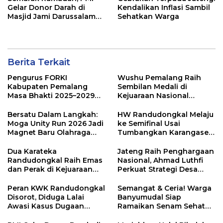
Gelar Donor Darah di
Kendalikan Inflasi Sambil
Masjid Jami Darussalam
Sehatkan Warga
Cibuyur
Berita Terkait
Pengurus FORKI
Wushu Pemalang Raih
Kabupaten Pemalang
Sembilan Medali di
Masa Bhakti 2025–2029
Kejuaraan Nasional
Resmi Dilantik
Terbuka Piala Rektor
Unnes ke-6 Tahun 2026*
Bersatu Dalam Langkah:
HW Randudongkal Melaju
Moga Unity Run 2026 Jadi
ke Semifinal Usai
Magnet Baru Olahraga
Tumbangkan Karangasem
Pemalang
FC 2-0
Dua Karateka
Jateng Raih Penghargaan
Randudongkal Raih Emas
Nasional, Ahmad Luthfi
dan Perak di Kejuaraan
Perkuat Strategi Desa
Nasional Wira Adhyaksa
Mandiri Sampah
2026
Peran KWK Randudongkal
Semangat & Ceria! Warga
Disorot, Diduga Lalai
Banyumudal Siap
Awasi Kasus Dugaan
Ramaikan Senam Sehat
Bullying di SD Negeri 01
dan Halal Bihalal di Kebun