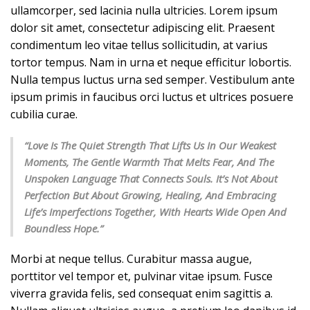
ullamcorper, sed lacinia nulla ultricies. Lorem ipsum
dolor sit amet, consectetur adipiscing elit. Praesent
condimentum leo vitae tellus sollicitudin, at varius
tortor tempus. Nam in urna et neque efficitur lobortis.
Nulla tempus luctus urna sed semper. Vestibulum ante
ipsum primis in faucibus orci luctus et ultrices posuere
cubilia curae.
“Love Is The Quiet Strength That Lifts Us In Our Weakest
Moments, The Gentle Warmth That Melts Fear, And The
Unspoken Language That Connects Souls. It’s Not About
Perfection But About Growing, Healing, And Embracing
Life’s Imperfections Together, With Hearts Wide Open And
Boundless Hope.”
Morbi at neque tellus. Curabitur massa augue,
porttitor vel tempor et, pulvinar vitae ipsum. Fusce
viverra gravida felis, sed consequat enim sagittis a.