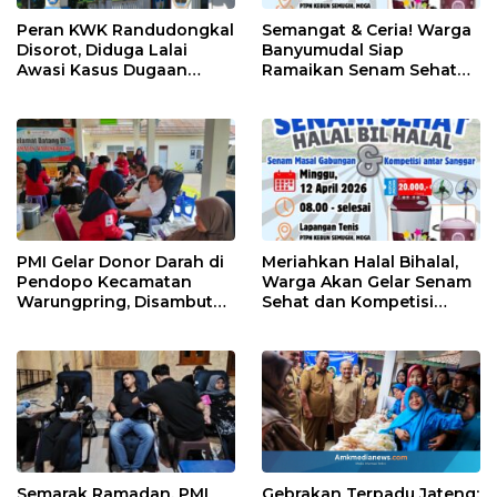
Peran KWK Randudongkal
Semangat & Ceria! Warga
Disorot, Diduga Lalai
Banyumudal Siap
Awasi Kasus Dugaan
Ramaikan Senam Sehat
Bullying di SD Negeri 01
dan Halal Bihalal di Kebun
Banjaranyar
Semugih
PMI Gelar Donor Darah di
Meriahkan Halal Bihalal,
Pendopo Kecamatan
Warga Akan Gelar Senam
Warungpring, Disambut
Sehat dan Kompetisi
Antusias Warga
Antar Sanggar
Semarak Ramadan, PMI
Gebrakan Terpadu Jateng: