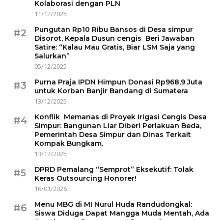
Kolaborasi dengan PLN
11/12/2025
Pungutan Rp10 Ribu Bansos di Desa simpur
#2
Disorot, Kepala Dusun cengis Beri Jawaban
Satire: “Kalau Mau Gratis, Biar LSM Saja yang
Salurkan”
05/12/2025
Purna Praja IPDN Himpun Donasi Rp968,9 Juta
#3
untuk Korban Banjir Bandang di Sumatera
13/12/2025
Konflik Memanas di Proyek Irigasi Cengis Desa
#4
Simpur: Bangunan Liar Diberi Perlakuan Beda,
Pemerintah Desa Simpur dan Dinas Terkait
Kompak Bungkam.
13/12/2025
DPRD Pemalang “Semprot” Eksekutif: Tolak
#5
Keras Outsourcing Honorer!
16/01/2026
Menu MBG di MI Nurul Huda Randudongkal:
#6
Siswa Diduga Dapat Mangga Muda Mentah, Ada