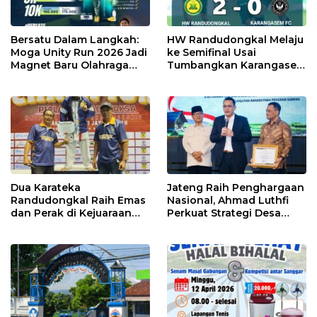
Bersatu Dalam Langkah:
HW Randudongkal Melaju
Moga Unity Run 2026 Jadi
ke Semifinal Usai
Magnet Baru Olahraga
Tumbangkan Karangasem
Pemalang
FC 2-0
Dua Karateka
Jateng Raih Penghargaan
Randudongkal Raih Emas
Nasional, Ahmad Luthfi
dan Perak di Kejuaraan
Perkuat Strategi Desa
Nasional Wira Adhyaksa
Mandiri Sampah
2026