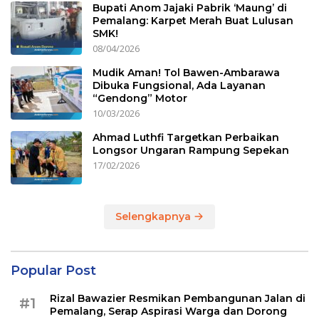
Bupati Anom Jajaki Pabrik ‘Maung’ di
Pemalang: Karpet Merah Buat Lulusan
SMK!
08/04/2026
Mudik Aman! Tol Bawen-Ambarawa
Dibuka Fungsional, Ada Layanan
“Gendong” Motor
10/03/2026
Ahmad Luthfi Targetkan Perbaikan
Longsor Ungaran Rampung Sepekan
17/02/2026
Selengkapnya
Popular Post
Rizal Bawazier Resmikan Pembangunan Jalan di
#1
Pemalang, Serap Aspirasi Warga dan Dorong