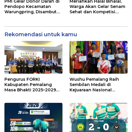
Banjaranyar
Semugih
PMI Gelar Donor Darah di
Meriahkan Halal Bihalal,
Pendopo Kecamatan
Warga Akan Gelar Senam
Warungpring, Disambut
Sehat dan Kompetisi
Antusias Warga
Antar Sanggar
Rekomendasi untuk kamu
Pengurus FORKI
Wushu Pemalang Raih
Kabupaten Pemalang
Sembilan Medali di
Masa Bhakti 2025–2029
Kejuaraan Nasional
Resmi Dilantik
Terbuka Piala Rektor
Unnes ke-6 Tahun 2026*