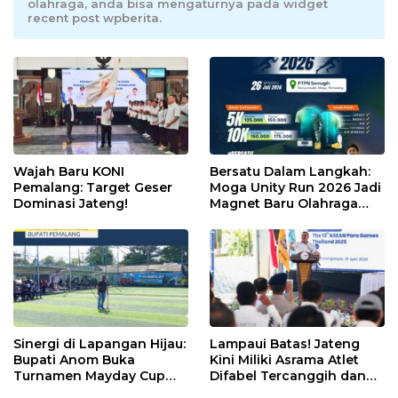
olahraga, anda bisa mengaturnya pada widget
recent post wpberita.
Wajah Baru KONI
Bersatu Dalam Langkah:
Pemalang: Target Geser
Moga Unity Run 2026 Jadi
Dominasi Jateng!
Magnet Baru Olahraga
Pemalang
Sinergi di Lapangan Hijau:
Lampaui Batas! Jateng
Bupati Anom Buka
Kini Miliki Asrama Atlet
Turnamen Mayday Cup
Difabel Tercanggih dan
2026
Terpadu di RI