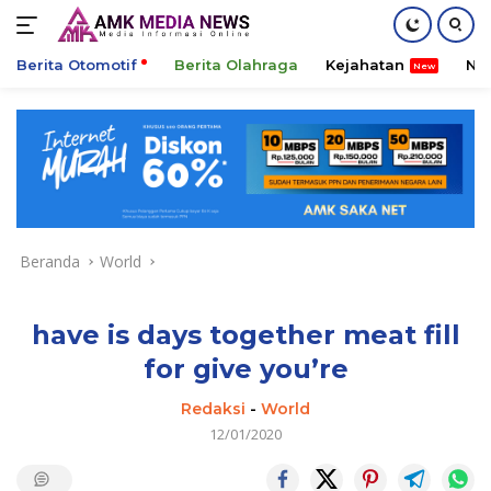
Berita Otomotif
Berita Olahraga
Kejahatan
Ni
Langsung
ke
konten
Beranda
World
have is days together meat fill
for give you’re
Redaksi
-
World
12/01/2020