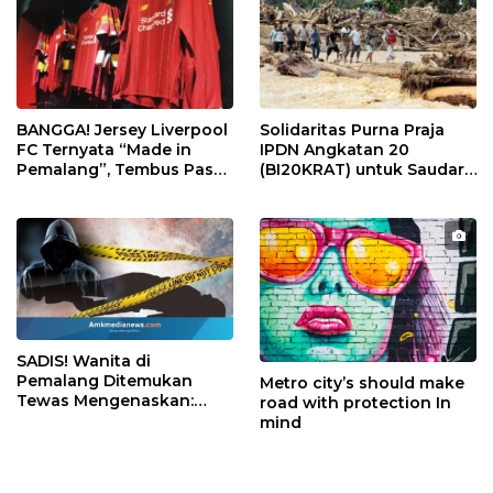
BANGGA! Jersey Liverpool
Solidaritas Purna Praja
FC Ternyata “Made in
IPDN Angkatan 20
Pemalang”, Tembus Pasar
(BI20KRAT) untuk Saudara
Global!
Terdampak Bencana di
Sumatra
SADIS! Wanita di
Pemalang Ditemukan
Metro city’s should make
Tewas Mengenaskan:
road with protection In
Jasad Terikat dan Kepala
mind
Dibungkus Plastik.