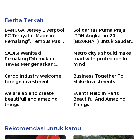
Berita Terkait
BANGGA! Jersey Liverpool
Solidaritas Purna Praja
FC Ternyata “Made in
IPDN Angkatan 20
Pemalang”, Tembus Pasar
(BI20KRAT) untuk Saudara
Global!
Terdampak Bencana di
Sumatra
SADIS! Wanita di
Metro city’s should make
Pemalang Ditemukan
road with protection In
Tewas Mengenaskan:
mind
Jasad Terikat dan Kepala
Dibungkus Plastik.
Cargo industry welcome
Business Together To
foreign investment
Make Investments
we are able to create
Events Held In Paris
beautifull and amazing
Beautiful And Amazing
things
Things
Rekomendasi untuk kamu