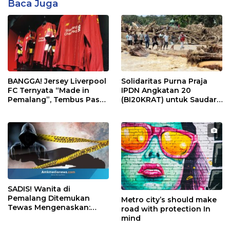
Baca Juga
BANGGA! Jersey Liverpool
Solidaritas Purna Praja
FC Ternyata “Made in
IPDN Angkatan 20
Pemalang”, Tembus Pasar
(BI20KRAT) untuk Saudara
Global!
Terdampak Bencana di
Sumatra
SADIS! Wanita di
Pemalang Ditemukan
Metro city’s should make
Tewas Mengenaskan:
road with protection In
Jasad Terikat dan Kepala
mind
Dibungkus Plastik.