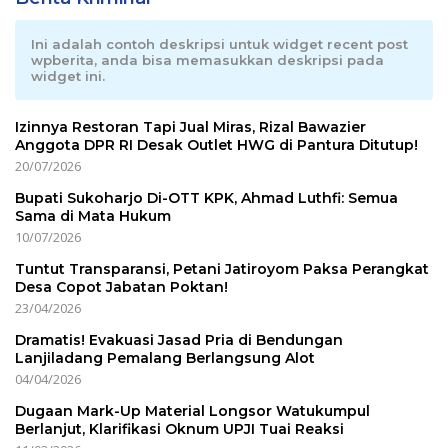
Ini adalah contoh deskripsi untuk widget recent post
wpberita, anda bisa memasukkan deskripsi pada
widget ini.
Izinnya Restoran Tapi Jual Miras, Rizal Bawazier
Anggota DPR RI Desak Outlet HWG di Pantura Ditutup!
20/07/2026
Bupati Sukoharjo Di-OTT KPK, Ahmad Luthfi: Semua
Sama di Mata Hukum
10/07/2026
Tuntut Transparansi, Petani Jatiroyom Paksa Perangkat
Desa Copot Jabatan Poktan!
23/04/2026
Dramatis! Evakuasi Jasad Pria di Bendungan
Lanjiladang Pemalang Berlangsung Alot
04/04/2026
Dugaan Mark-Up Material Longsor Watukumpul
Berlanjut, Klarifikasi Oknum UPJI Tuai Reaksi