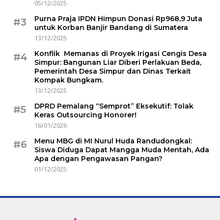
05/12/2025
Purna Praja IPDN Himpun Donasi Rp968,9 Juta
#3
untuk Korban Banjir Bandang di Sumatera
13/12/2025
Konflik Memanas di Proyek Irigasi Cengis Desa
#4
Simpur: Bangunan Liar Diberi Perlakuan Beda,
Pemerintah Desa Simpur dan Dinas Terkait
Kompak Bungkam.
13/12/2025
DPRD Pemalang “Semprot” Eksekutif: Tolak
#5
Keras Outsourcing Honorer!
16/01/2026
Menu MBG di MI Nurul Huda Randudongkal:
#6
Siswa Diduga Dapat Mangga Muda Mentah, Ada
Apa dengan Pengawasan Pangan?
01/12/2025